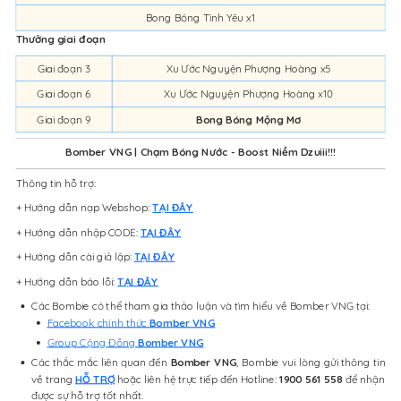
Bong Bóng Tình Yêu x1
Thưởng giai đoạn
Giai đoạn 3
Xu Ước Nguyện Phượng Hoàng x5
Giai đoạn 6
Xu Ước Nguyện Phượng Hoàng x10
Giai đoạn 9
Bong Bóng Mộng Mơ
Bomber VNG | Chạm Bóng Nước - Boost Niềm Dzuiii!!!
Thông tin hỗ trợ:
+ Hướng dẫn nạp Webshop:
TẠI ĐÂY
+ Hướng dẫn nhập CODE:
TẠI ĐÂY
+ Hướng dẫn cài giả lập:
TẠI ĐÂY
+ Hướng dẫn báo lỗi:
TẠI ĐÂY
Các Bombie có thể tham gia thảo luận và tìm hiểu về Bomber VNG tại:
Facebook chính thức
Bomber VNG
Group Cộng Đồng
Bomber VNG
Các thắc mắc liên quan đến
Bomber VNG
, Bombie vui lòng gửi thông tin
về trang
HỖ TRỢ
hoặc liên hệ trực tiếp đến Hotline:
1900 561 558
để nhận
được sự hỗ trợ tốt nhất.