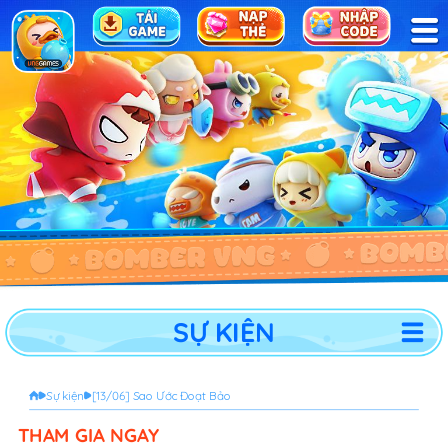
TRANG CHỦ
TIN TỨC
SỰ KIỆN
HỖ TRỢ
SỰ KIỆN
CỘNG ĐỒNG
Sự kiện
[13/06] Sao Ước Đoạt Bảo
THAM GIA NGAY