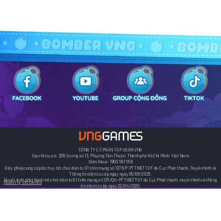
CÔNG TY CỔ PHẦN TẬP ĐOÀN VNG
Địa chỉ trụ sở: Z06 Đường số 13, Phường Tân Thuận, Thành phố Hồ Chí Minh, Việt Nam.
Điện thoại: 1900 561 558
Giấy phép cung cấp dịch vụ trò chơi điện tử G1 trên mạng số 127/GP-PTTH&TTĐT do Cục Phát thanh, Truyền hình và
Thông tin điện tử cấp ngày ngày 05/08/2025.
Quyết định phát hành trò chơi điện tử G1 trên mạng số 135/QĐ-PTTH&TTĐT do Cục Phát thanh, truyền hình và thông
Quản lý cookies
tin điện tử cấp ngày 22/04/2025.