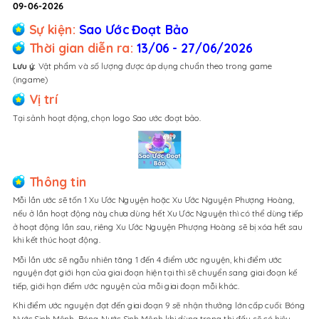
09-06-2026
Sự kiện:
Sao Ước Đoạt Bảo
Thời gian diễn ra:
13/06 - 27/06/2026
Lưu ý:
Vật phẩm và số lượng được áp dụng chuẩn theo trong game
(ingame)
Vị trí
Tại sảnh hoạt động, chọn logo Sao ước đoạt bảo.
Thông tin
Mỗi lần ước sẽ tốn 1 Xu Ước Nguyện hoặc Xu Ước Nguyện Phượng Hoàng,
nếu ở lần hoạt động này chưa dùng hết Xu Ước Nguyện thì có thể dùng tiếp
ở hoạt động lần sau, riêng Xu Ước Nguyện Phượng Hoàng sẽ bị xóa hết sau
khi kết thúc hoạt động.
Mỗi lần ước sẽ ngẫu nhiên tăng 1 đến 4 điểm ước nguyện, khi điểm ước
nguyện đạt giới hạn của giai đoạn hiện tại thì sẽ chuyển sang giai đoạn kế
tiếp, giới hạn điểm ước nguyện của mỗi giai đoạn mỗi khác.
Khi điểm ước nguyện đạt đến giai đoạn 9 sẽ nhận thưởng lớn cấp cuối: Bóng
Nước Sinh Mệnh, Bóng Nước Sinh Mệnh khi dùng trong thi đấu sẽ có hiệu