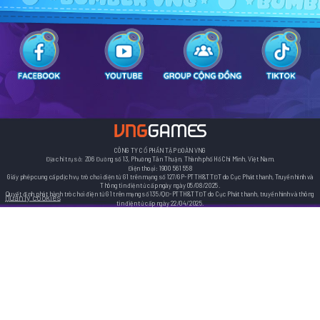
CÔNG TY CỔ PHẦN TẬP ĐOÀN VNG
Địa chỉ trụ sở: Z06 Đường số 13, Phường Tân Thuận, Thành phố Hồ Chí Minh, Việt Nam.
Điện thoại: 1900 561 558
Giấy phép cung cấp dịch vụ trò chơi điện tử G1 trên mạng số 127/GP-PTTH&TTĐT do Cục Phát thanh, Truyền hình và
Thông tin điện tử cấp ngày ngày 05/08/2025.
Quyết định phát hành trò chơi điện tử G1 trên mạng số 135/QĐ-PTTH&TTĐT do Cục Phát thanh, truyền hình và thông
Quản lý cookies
tin điện tử cấp ngày 22/04/2025.