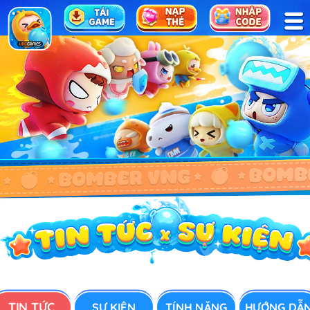
TRANG CHỦ
TIN TỨC
SỰ KIỆN
HỖ TRỢ
CỘNG ĐỒNG
TIN TỨC
SỰ KIỆN
TÍNH NĂNG
HƯỚNG DẪ