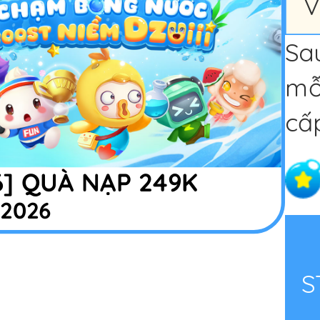
V
Sa
mỗ
cấp
6] QUÀ NẠP 249K
/2026
S