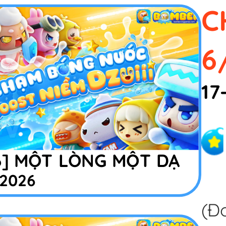
C
6
17
6] MỘT LÒNG MỘT DẠ
/2026
(Đơ